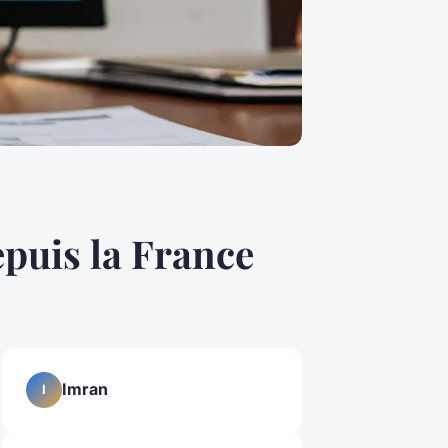
epuis la France
Imran
I