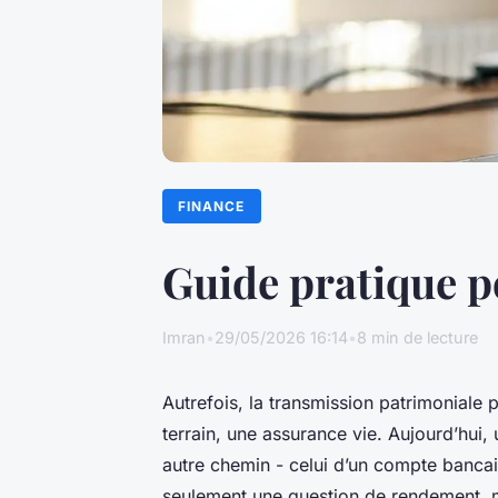
FINANCE
Guide pratique p
Imran
•
29/05/2026 16:14
•
8 min de lecture
Autrefois, la transmission patrimoniale 
terrain, une assurance vie. Aujourd’hui
autre chemin - celui d’un compte bancaire
seulement une question de rendement, ma