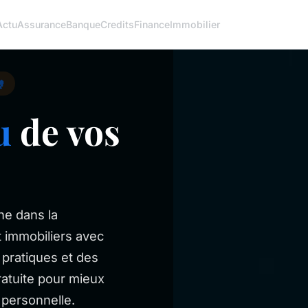
Actu
Assurance
Banque
Credits
Finance
Immobilier
️
u
de vos
e dans la
 immobiliers avec
 pratiques et des
ratuite pour mieux
 personnelle.