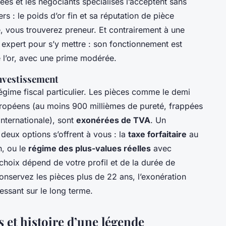
ées et les négociants spécialisés l’acceptent sans
ers : le poids d’or fin et sa réputation de pièce
, vous trouverez preneur. Et contrairement à une
re expert pour s’y mettre : son fonctionnement est
e l’or, avec une prime modérée.
investissement
égime fiscal particulier. Les pièces comme le demi
européens (au moins 900 millièmes de pureté, frappées
internationale), sont
exonérées de TVA
. Un
deux options s’offrent à vous : la
taxe forfaitaire
au
n, ou le
régime des plus-values réelles
avec
choix dépend de votre profil et de la durée de
 conservez les pièces plus de 22 ans, l’exonération
ressant sur le long terme.
 et histoire d’une légende