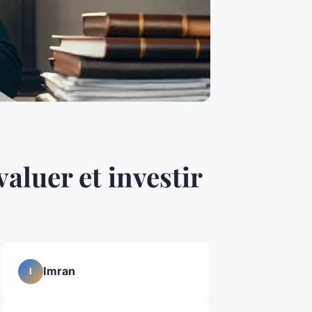
aluer et investir
Imran
I