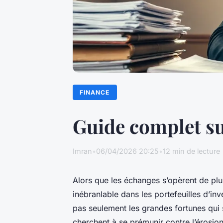
FINANCE
Guide complet sur
Imran
•
06/04/2026 20:25
•
12 min de lecture
Alors que les échanges s’opèrent de plu
inébranlable dans les portefeuilles d’in
pas seulement les grandes fortunes qui s
cherchent à se prémunir contre l’érosion