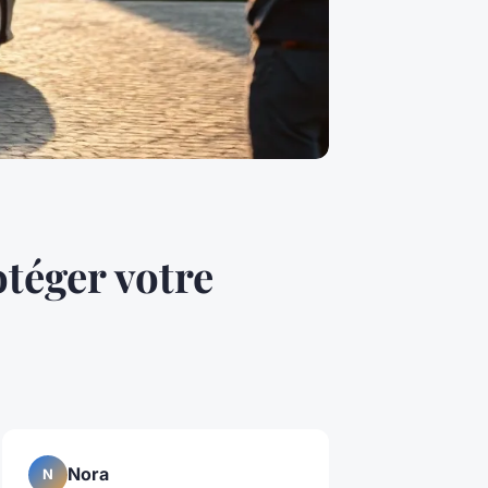
téger votre
Nora
N