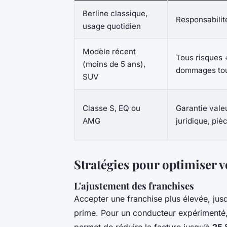
Berline classique,
Responsabilité
usage quotidien
Modèle récent
Tous risques 
(moins de 5 ans),
dommages tou
SUV
Classe S, EQ ou
Garantie valeu
AMG
juridique, piè
Stratégies pour optimiser 
L'ajustement des franchises
Accepter une franchise plus élevée, jus
prime. Pour un conducteur expérimenté,
permet de réduire la facture jusqu’à
25