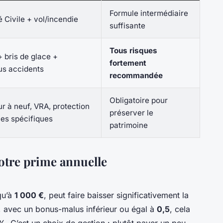
Formule intermédiaire
 Civile + vol/incendie
suffisante
Tous risques
+ bris de glace +
fortement
s accidents
recommandée
Obligatoire pour
r à neuf, VRA, protection
préserver le
ces spécifiques
patrimoine
votre prime annuelle
qu’à
1 000 €
, peut faire baisser significativement la
 avec un bonus-malus inférieur ou égal à
0,5
, cela
 %
. C’est un choix de gestion : plutôt payer un peu