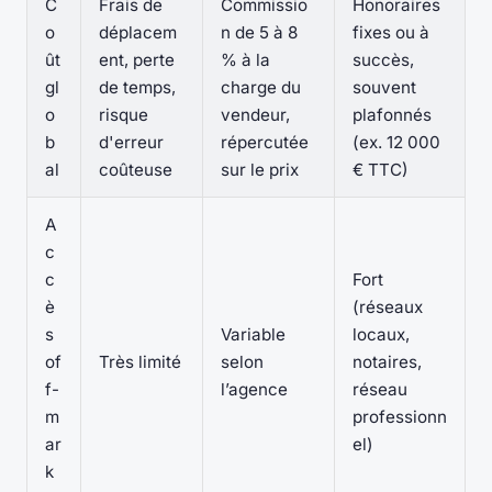
C
Frais de
Commissio
Honoraires
o
déplacem
n de 5 à 8
fixes ou à
ût
ent, perte
% à la
succès,
gl
de temps,
charge du
souvent
o
risque
vendeur,
plafonnés
b
d'erreur
répercutée
(ex. 12 000
al
coûteuse
sur le prix
€ TTC)
A
c
c
Fort
è
(réseaux
s
Variable
locaux,
of
Très limité
selon
notaires,
f-
l’agence
réseau
m
professionn
ar
el)
k