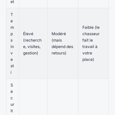
et
T
e
m
Faible (le
p
Élevé
Modéré
chasseur
s
(recherch
(mais
fait le
in
e, visites,
dépend des
travail à
v
gestion)
retours)
votre
e
place)
st
i
S
é
c
ur
it