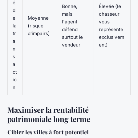
é
Bonne,
Élevée (le
d
mais
chasseur
e
Moyenne
l'agent
vous
la
(risque
défend
représente
tr
d’impairs)
surtout le
exclusivem
a
vendeur
ent)
n
s
a
ct
io
n
Maximiser la rentabilité
patrimoniale long terme
Cibler les villes à fort potentiel