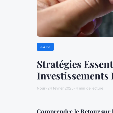
ACTU
Stratégies Essen
Investissements
Nour
•
24 février 2025
•
4 min de lecture
Comprendre le Retour sur 